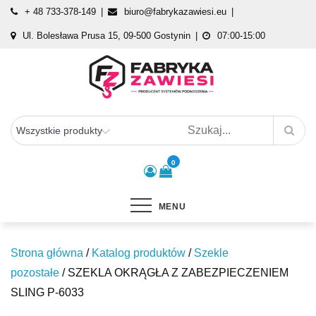
Skip
+ 48 733-378-149
biuro@fabrykazawiesi.eu
to
Ul. Bolesława Prusa 15, 09-500 Gostynin
07:00-15:00
content
Fabryka Zawiesi
Producent systemów podnoszenia
0
MENU
Strona główna
/
Katalog produktów
/
Szekle
pozostałe
/ SZEKLA OKRĄGŁA Z ZABEZPIECZENIEM
SLING P-6033