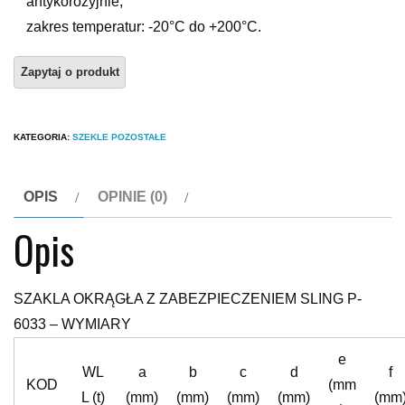
antykorozyjnie,
zakres temperatur: -20°C do +200°C.
KATEGORIA:
SZEKLE POZOSTAŁE
OPIS
OPINIE (0)
Opis
SZAKLA OKRĄGŁA Z ZABEZPIECZENIEM SLING P-
6033 – WYMIARY
e
WL
a
b
c
d
f
KOD
(mm
L (t)
(mm)
(mm)
(mm)
(mm)
(mm